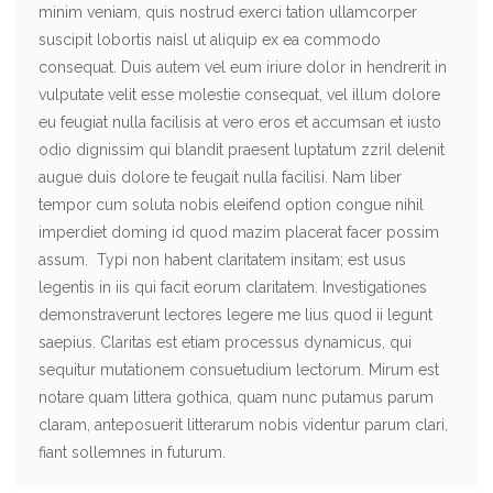
minim veniam, quis nostrud exerci tation ullamcorper
suscipit lobortis naisl ut aliquip ex ea commodo
consequat. Duis autem vel eum iriure dolor in hendrerit in
vulputate velit esse molestie consequat, vel illum dolore
eu feugiat nulla facilisis at vero eros et accumsan et iusto
odio dignissim qui blandit praesent luptatum zzril delenit
augue duis dolore te feugait nulla facilisi. Nam liber
tempor cum soluta nobis eleifend option congue nihil
imperdiet doming id quod mazim placerat facer possim
assum. Typi non habent claritatem insitam; est usus
legentis in iis qui facit eorum claritatem. Investigationes
demonstraverunt lectores legere me lius quod ii legunt
saepius. Claritas est etiam processus dynamicus, qui
sequitur mutationem consuetudium lectorum. Mirum est
notare quam littera gothica, quam nunc putamus parum
claram, anteposuerit litterarum nobis videntur parum clari,
fiant sollemnes in futurum.