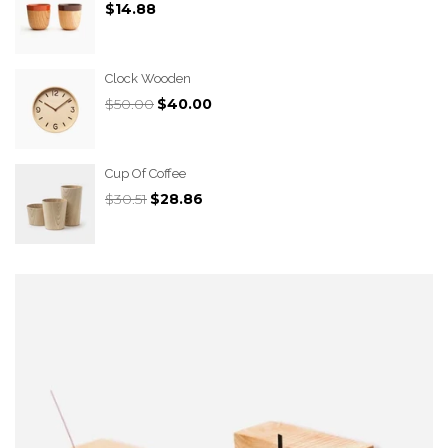
$14.88
Clock Wooden
$50.00
$40.00
Cup Of Coffee
$30.51
$28.86